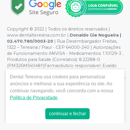
Copyright © 2022 | Todos os direitos reservados |
www.dentalteresina.com.br |
Donaldo Gie Nogueira |
02.470.780/0003-20
| Rua Desembargador Freitas,
1322 – Teresina / Piauí - CEP 64000-240 | Autorizações
de Funcionamento ANVISA - Medicamentos: 1.10129-3 ,
Produtos para Saúde (Correlatos): 8.22288-0
(PM326M54048Y)Farmacêutico responsável: Evaldo
Hipólito de Oliveira CRF/PI nº 0326 - Política de
Dental Teresina
usa cookies para personalizar
Privacidade e Segurança - Fotos meramente ilustrativas -
anúncios e melhorar a sua experiência no site. Ao
Os preços e condições da loja virtual estão sujeitos a
alterações. Em caso de divergência de preços no site, o
continuar navegando, você concorda com a nossa
valor válido é o do Carrinho de Compra. Não vendemos
Política de Privacidade
.
por atacado, por isso nos reservamos o direito de não
atender compras de grandes volumes pelo site.
continuar e fechar
E-commerce produzido por
Sou Odonto Ecommerce
.