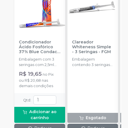
Condicionador
Clareador
R
Ácido Fosfórico
Whiteness Simple
X
37% Blue Condac
-
- 3 Seringas
-
FGM
E
FGM
Embalagem com 3
Embalagem
s
seringas com 2,5ml
contendo 3 seringas
cada uma e 3
com 3g de gel cada
R$ 19,65
no
Pix
ponteiras para
uma.
ou
R$ 20,68
nas
aplicação.
demais condições
Qtd
:
Adicionar ao
carrinho
Esgotado