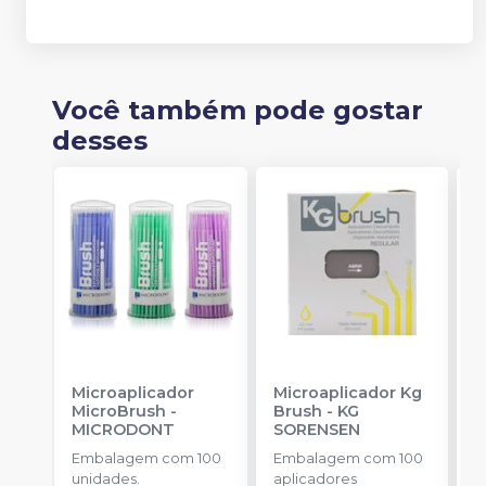
Você também pode gostar
desses
Microaplicador
Microaplicador Kg
B
MicroBrush
-
Brush
-
KG
D
MICRODONT
SORENSEN
I
B
Embalagem com 100
Embalagem com 100
E
unidades.
aplicadores
u