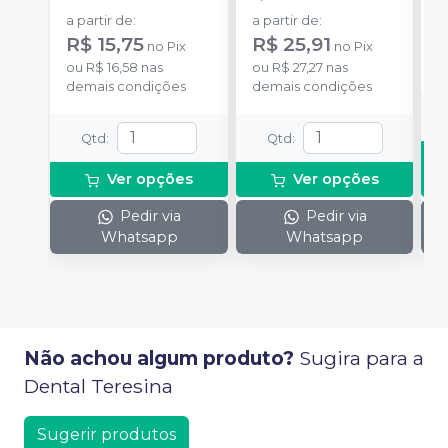
a partir de
:
a partir de
:
R$ 15,75
R$ 25,91
no
Pix
no
Pix
o
ou
R$ 16,58
nas
ou
R$ 27,27
nas
d
demais condições
demais condições
Qtd
:
Qtd
:
Ver opções
Ver opções
Pedir via
Pedir via
Whatsapp
Whatsapp
Não achou algum produto?
Sugira para a
Dental Teresina
Sugerir produtos