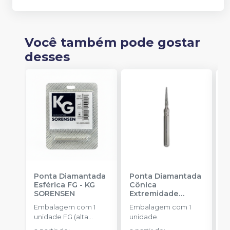
Você também pode gostar
desses
Ponta Diamantada
Ponta Diamantada
P
Esférica FG
-
KG
Cônica
I
SORENSEN
Extremidade
-
Arredondada FG
-
Embalagem com 1
Embalagem com 1
E
KG SORENSEN
unidade FG (alta
unidade.
u
rotação).