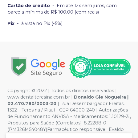
Cartão de crédito
-
Em até 12x sem juros, com
parcela mínima de R$ 100,00 (cem reais)
Pix
-
à vista no Pix (-5%)
Copyright © 2022 | Todos os direitos reservados |
www.dentalteresina.com.br |
Donaldo Gie Nogueira |
02.470.780/0003-20
| Rua Desembargador Freitas,
1322 – Teresina / Piauí - CEP 64000-240 | Autorizações
de Funcionamento ANVISA - Medicamentos: 1.10129-3 ,
Produtos para Saúde (Correlatos): 8.22288-0
(PM326M54048Y)Farmacêutico responsável: Evaldo
Hipólito de Oliveira CRF/PI nº 0326 - Política de