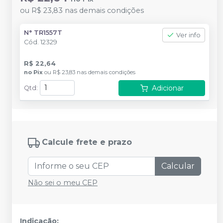
ou
R$ 23,83
nas demais condições
N° TR1557T
Ver info
Cód.
12329
R$ 22,64
no
Pix
ou
R$ 23,83
nas demais condições
Adicionar
Qtd
:
Calcule frete e prazo
Calcular
Não sei o meu CEP
Indicação: