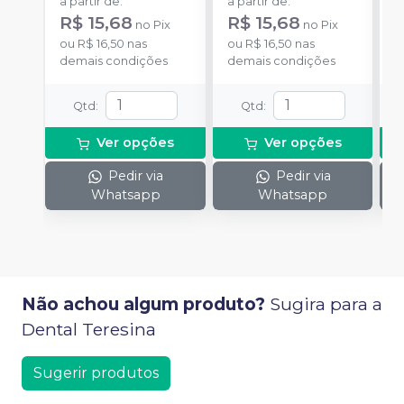
a partir de
:
a partir de
:
a
R$ 15,68
R$ 15,68
R
no
Pix
no
Pix
ou
R$ 16,50
nas
ou
R$ 16,50
nas
o
demais condições
demais condições
d
Qtd
:
Qtd
:
Ver opções
Ver opções
Pedir via
Pedir via
Whatsapp
Whatsapp
Não achou algum produto?
Sugira para a
Dental Teresina
Sugerir produtos