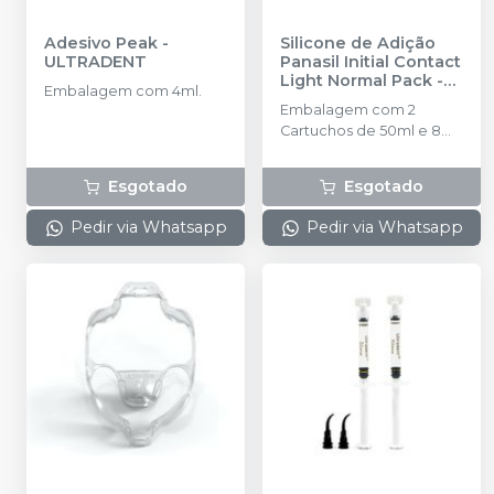
Adesivo Peak
-
Silicone de Adição
ULTRADENT
Panasil Initial Contact
Light Normal Pack
-
Embalagem com 4ml.
ULTRADENT
Embalagem com 2
Cartuchos de 50ml e 8
pontas.
Esgotado
Esgotado
Pedir via Whatsapp
Pedir via Whatsapp