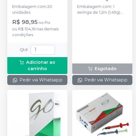
ULTRADENT
ULTRADENT
Embalagem com 20
Embalagem com: 1
unidades
seringa de 1,2m (1,49g)
Opalescence Boost e 3
R$ 98,95
no
Pix
Black Mini Tip.
ou
R$ 104,16
nas demais
condições
Qtd
:
Adicionar ao
carrinho
Esgotado
Pedir via Whatsapp
Pedir via Whatsapp