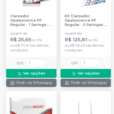
Clareador
Kit Clareador
Opalescence PF
Opalescence PF
Regular - 1 Seringa
-
Regular - 5 Seringas
-
ULTRADENT
ULTRADENT
a partir de
:
a partir de
:
R$ 25,65
R$ 125,81
no
Pix
no
Pix
ou
R$ 27,00
nas demais
ou
R$ 132,43
nas demais
condições
condições
Qtd
:
Qtd
:
Ver opções
Ver opções
Pedir via Whatsapp
Pedir via Whatsapp