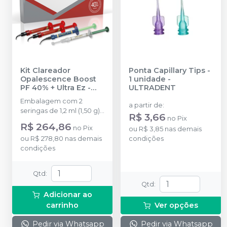
Kit Clareador
Ponta Capillary Tips -
Opalescence Boost
1 unidade
-
PF 40% + Ultra Ez
-
ULTRADENT
ULTRADENT
Embalagem com 2
a partir de
:
seringas de 1,2 ml (1,50 g)
R$ 3,66
no
Pix
Opalescence Boost PF 8
R$ 264,86
no
Pix
ou
R$ 3,85
nas demais
Black Mini tips 1 seringa
ou
R$ 278,80
nas demais
condições
de 1,2 ml (1,34 g) OpalDam
condições
Green 1 seringa de 1,2 ml
(1,48 g) UltraEZ 1 IsoBlock
Qtd
:
Qtd
:
Adicionar ao
carrinho
Ver opções
Pedir via Whatsapp
Pedir via Whatsapp