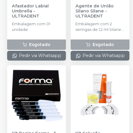
Afastador Labial
Agente de União
Umbrella
-
Silano Silane
-
ULTRADENT
ULTRADENT
Embalagem com 01
Embalagem com 2
unidade.
seringas de 1,2 ml Silane +
4 Black Mini Brush tips
Esgotado
Esgotado
Pedir via Whatsapp
Pedir via Whatsapp