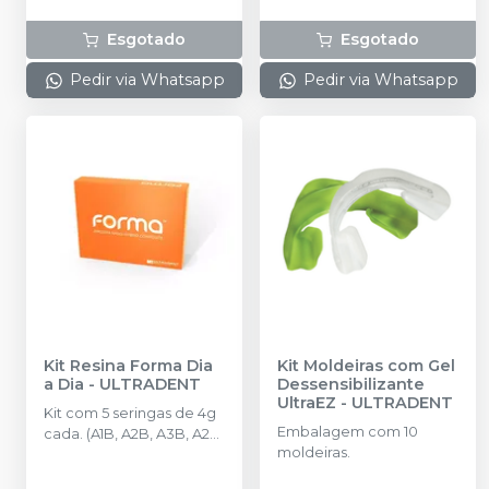
Esgotado
Esgotado
Pedir via Whatsapp
Pedir via Whatsapp
Kit Resina Forma Dia
Kit Moldeiras com Gel
a Dia
-
ULTRADENT
Dessensibilizante
UltraEZ
-
ULTRADENT
Kit com 5 seringas de 4g
Embalagem com 10
cada. (A1B, A2B, A3B, A2E
moldeiras.
e Opaquer).