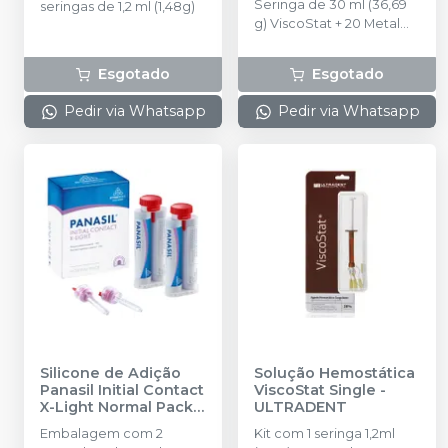
Seringa de 30 ml (36,69
seringas de 1,2 ml (1,48g)
g) ViscoStat + 20 Metal
Dento-Infusor tips + 20
seringa de 1,2 ml vazia
Esgotado
Esgotado
Pedir via Whatsapp
Pedir via Whatsapp
Silicone de Adição
Solução Hemostática
Panasil Initial Contact
ViscoStat Single
-
X-Light Normal Pack
-
ULTRADENT
ULTRADENT
Embalagem com 2
Kit com 1 seringa 1,2ml