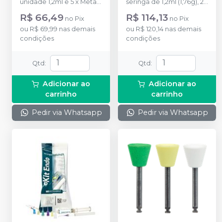
unidade 1,2ml e 5 x Metal
seringa de 1,2ml (1,76g), 2
Dento-Infusor Tip.
NaviTip 29ga
R$ 66,49
R$ 114,13
no
Pix
no
Pix
ou
R$ 69,99
nas demais
ou
R$ 120,14
nas demais
condições
condições
Qtd
:
Qtd
:
Adicionar ao
Adicionar ao
carrinho
carrinho
Pedir via Whatsapp
Pedir via Whatsapp