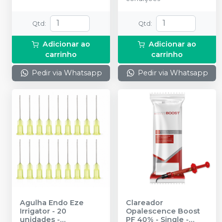
Qtd
:
Qtd
:
Adicionar ao
Adicionar ao
carrinho
carrinho
Pedir via Whatsapp
Pedir via Whatsapp
Agulha Endo Eze
Clareador
Irrigator - 20
Opalescence Boost
unidades
-
PF 40% - Single
-