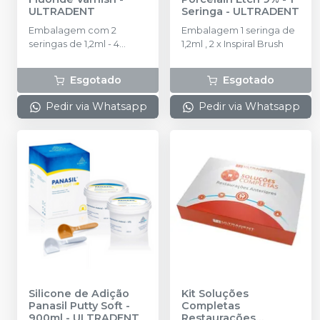
ULTRADENT
Seringa
-
ULTRADENT
Embalagem com 2
Embalagem 1 seringa de
seringas de 1,2ml - 4
1,2ml , 2 x Inspiral Brush
SoftEZ Tips
Esgotado
Esgotado
Pedir via Whatsapp
Pedir via Whatsapp
Silicone de Adição
Kit Soluções
Panasil Putty Soft -
Completas
900ml
-
ULTRADENT
Restaurações