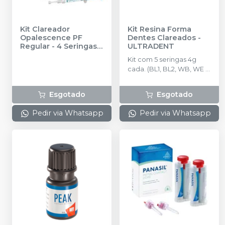
Kit Clareador
Kit Resina Forma
Opalescence PF
Dentes Clareados
-
Regular - 4 Seringas
-
ULTRADENT
ULTRADENT
Kit com 5 seringas 4g
cada. (BL1, BL2, WB, WE e
WD).
Esgotado
Esgotado
Pedir via Whatsapp
Pedir via Whatsapp