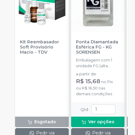
Kit Reembasador
Ponta Diamantada
R
Soft Provisório
Esférica FG
-
KG
P
Macio
-
TDV
SORENSEN
S
Embalagem com 1
E
unidade FG (alta
c
rotação).
m
a partir de
:
m
R$ 15,68
no
Pix
ou
R$ 16,50
nas
demais condições
Qtd
:
Esgotado
Ver opções
Pedir via
Pedir via