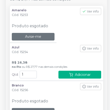
Amarelo
Ver info
Cód.
15253
Produto esgotado
Avise-me
Azul
Ver info
Cód.
15254
R$ 26,38
no
Pix
ou
R$ 27,77
nas demais condições
Adicionar
Qtd
:
Branco
Ver info
Cód.
15256
Produto esgotado