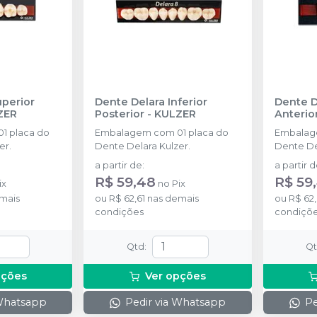
3P (69)
Ver info
Cód.
10728
A25 (60)
Ver info
Cód.
10609
A25 (62)
uperior
Dente Delara Inferior
Dente D
Ver info
Cód.
10610
ZER
Posterior
-
KULZER
Anterio
1 placa do
Embalagem com 01 placa do
Embalag
A25 (66)
Ver info
er.
Dente Delara Kulzer.
Dente De
Cód.
10611
a partir de
:
a partir 
A25 (67)
R$ 59,48
R$ 59
ix
no
Pix
Ver info
Cód.
10732
mais
ou
R$ 62,61
nas demais
ou
R$ 62,
condições
condiçõ
A25 (69)
Ver info
Cód.
10729
Qtd
:
Q
A26 (60)
pções
Ver opções
Ver info
Cód.
10612
 Whatsapp
Pedir via Whatsapp
Pe
A26 (62)