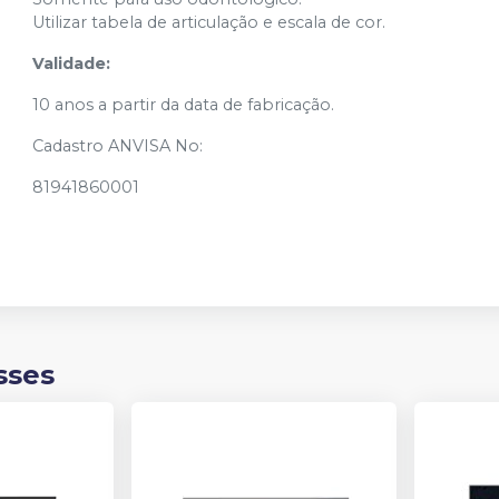
Utilizar tabela de articulação e escala de cor.
3N (66)
Ver info
Cód.
10605
Validade:
3N (67)
10 anos a partir da data de fabricação.
Ver info
Cód.
10723
Cadastro ANVISA No:
3N (69)
Ver info
81941860001
Cód.
10722
3P (60)
Ver info
Cód.
10606
3P (62)
Ver info
Cód.
10607
sses
3P (66)
Ver info
Cód.
10608
3P (67)
Ver info
Cód.
10726