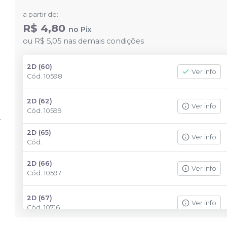
a partir de:
R$ 4,80
no
Pix
ou
R$ 5,05
nas demais condições
2D (60)
Ver info
Cód.
10598
2D (62)
Ver info
Cód.
10599
2D (65)
Ver info
Cód.
2D (66)
Ver info
Cód.
10597
2D (67)
Ver info
Cód.
10716