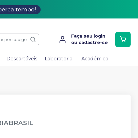
Faça seu login
ar por código
ou cadastre-se
Descartáveis
Laboratorial
Acadêmico
IABRASIL