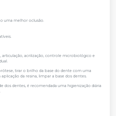
R$ 4,80
Adicionar
Qtd
:
no
Pix
ou
R$ 5,05
nas
demais condições
ndo uma melhor oclusão.
Produto esgotado
Avise-me
íveis.
R$ 4,80
Adicionar
Qtd
:
no
Pix
ou
R$ 5,05
nas
demais condições
rticulação, acrilização, controle microbiológico e
R$ 4,80
ual.
Adicionar
Qtd
:
no
Pix
ou
R$ 5,05
nas
demais condições
rótese, tirar o brilho da base do dente com uma
aplicação da resina, limpar a base dos dentes.
Produto esgotado
Avise-me
e dos dentes, é recomendada uma higienização diária
.
Produto esgotado
Avise-me
R$ 4,80
Adicionar
Qtd
:
no
Pix
ou
R$ 5,05
nas
demais condições