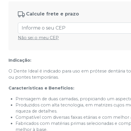
2D (69)
Ver info
Cód.
10715
Calcule frete e prazo
3M (60)
Ver info
Cód.
10777
Não sei o meu CEP
3M (62)
Ver info
Cód.
10778
Indicação:
3M (66)
Ver info
Cód.
10782
O Dente Ideal é indicado para uso em prótese dentária tot
ou pontes temporárias.
3M (67)
Ver info
Características e Benefícios:
Cód.
10717
Prensagem de duas camadas, propiciando um aspecto
3M (69)
Produzidos com alta tecnologia, em matrizes cujos mol
Ver info
Cód.
10718
riqueza de detalhes.
Compatível com diversas faixas etárias e com melhor 
2N (60)
Fabricados com matérias primas selecionadas e compat
Ver info
Cód.
10600
melhor à base.