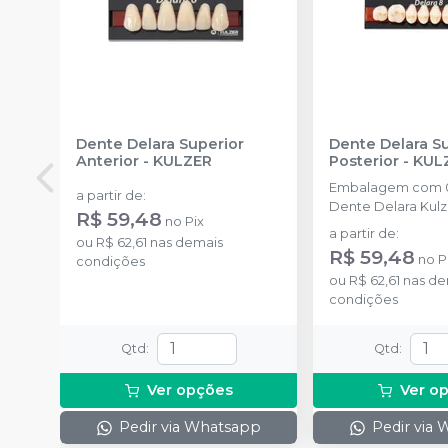
Dente Delara Superior
Dente Delara S
Anterior
-
KULZER
Posterior
-
KUL
Embalagem com 0
a partir de
:
Dente Delara Kulz
R$ 59,48
no
Pix
a partir de
:
ou
R$ 62,61
nas demais
R$ 59,48
no
P
condições
ou
R$ 62,61
nas de
condições
Qtd
:
Qtd
:
Ver opções
Ver o
Pedir via Whatsapp
Pedir via