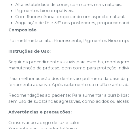
Alta estabilidade de cores, com cores mais naturais.
Pigmentos biocompatíveis.
2N (62)
Ver info
Com fluorescência, propiciando um aspecto natural.
Cód.
10601
Angulação de 0º e 33º nos posteriores, proporciona
2N (65)
Composição
:
Ver info
Cód.
Polimetilmetacrilato, Fluorescente, Pigmentos Biocompat
2N (66)
Ver info
Instruções de Uso:
Cód.
10602
Seguir os procedimentos usuais para escolha, montagem, a
2N (67)
manutenção da prótese, bem como para proteção individ
Ver info
Cód.
10788
Para melhor adesão dos dentes ao polímero da base da p
2N (69)
ferramenta abrasiva. Após isolamento da mufla e antes da 
Ver info
Cód.
10787
Recomendações ao paciente: Para aumentar a durabilidad
3N (60)
sem uso de substâncias agressivas, como ácidos ou álcalis
Ver info
Cód.
10603
Advertências e precauções:
3N (62)
Ver info
Conservar ao abrigo de luz e calor.
Cód.
10604
Somente para uso odontológico.