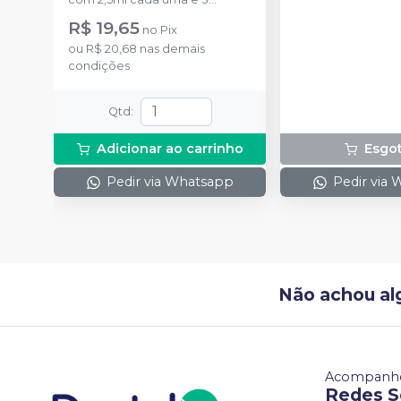
uma.
ponteiras para aplicação.
R$ 19,65
no
Pix
ou
R$ 20,68
nas demais
condições
Qtd
:
Adicionar ao carrinho
Esgo
Pedir via Whatsapp
Pedir via
Não achou al
Acompanhe
Redes S