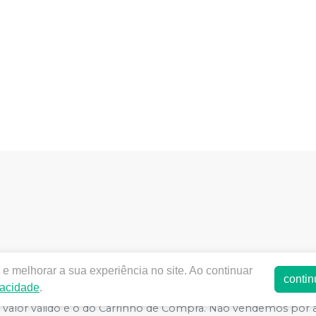
entalteresina.com.br |
Donaldo Gie Nogueira | 02.470.780/
e melhorar a sua experiência no site. Ao continuar
 ANVISA - Medicamentos: 1.10129-3 , Produtos para Saúde (
contin
vacidade
.
 Política de Privacidade e Segurança - Fotos meramente ilustrat
 o valor válido é o do Carrinho de Compra. Não vendemos por 