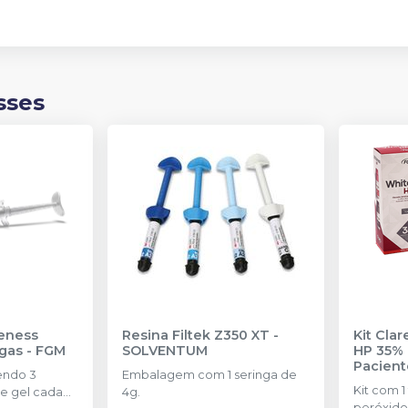
sses
eness
Resina Filtek Z350 XT
-
Kit Cla
ngas
-
FGM
SOLVENTUM
HP 35% 
Pacient
endo 3
Embalagem com 1 seringa de
Kit com 1
e gel cada
4g.
peróxido