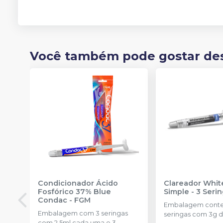
Você também pode gostar de
Condicionador Ácido
Clareador Whit
Fosfórico 37% Blue
Simple - 3 Seri
Condac
-
FGM
Embalagem cont
Embalagem com 3 seringas
seringas com 3g d
com 2,5ml cada uma e 3