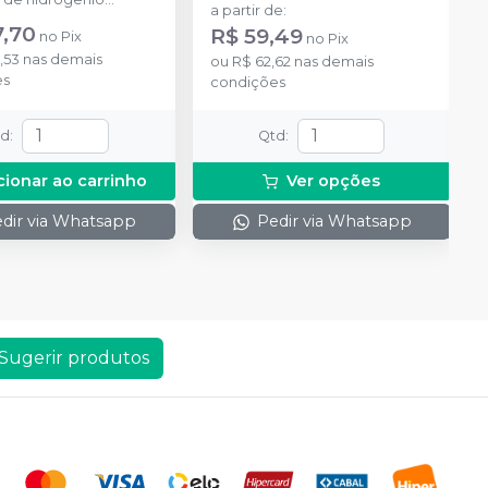
a partir de
:
ado + 1 frasco com 5g
7,70
R$ 59,49
no
Pix
no
Pix
ante + 1 frasco com
,53
nas demais
ução Neutralize
ou
R$ 62,62
nas demais
es
zante de peróxidos) + 1
condições
 e uma placa para
do gel e 1 Top Dam
td
:
Qtd
:
cionar ao carrinho
Ver opções
dir via Whatsapp
Pedir via Whatsapp
Sugerir produtos