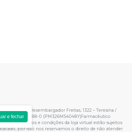
0003-20
| Rua Desembargador Freitas, 1322 – Teresina /
Correlatos): 8.22288-0 (PM326M54048Y)Farmacêutico
uar e fechar
ivas - Os preços e condições da loja virtual estão sujeitos
atacado, por isso nos reservamos o direito de não atender