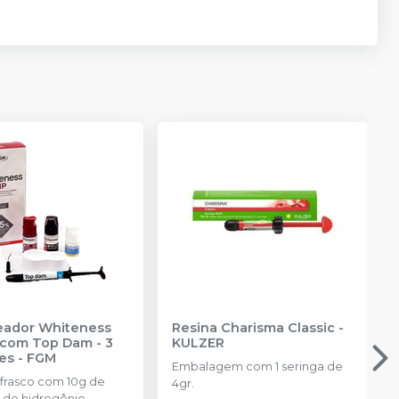
PROMO
reador Whiteness
Resina Charisma Classic
-
com Top Dam - 3
KULZER
es
-
FGM
Embalagem com 1 seringa de
 frasco com 10g de
4gr.
 de hidrogênio