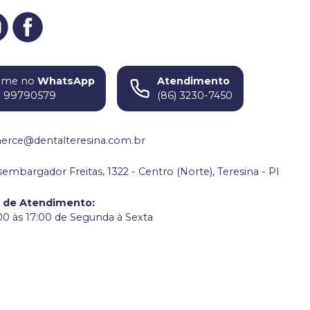
ame no
WhatsApp
Atendimento
) 99790579
(86) 3230-7450
rce@dentalteresina.com.br
embargador Freitas, 1322 - Centro (Norte), Teresina - PI
o de Atendimento
:
00 às 17:00 de Segunda à Sexta