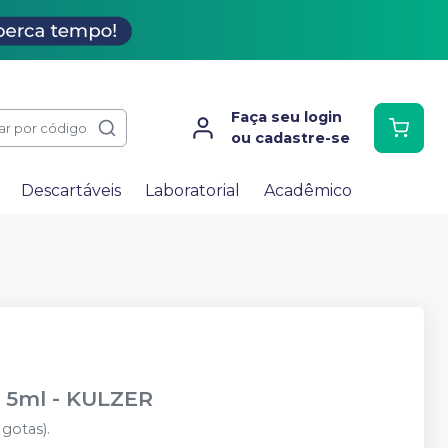
Faça seu login
ar por código
ou cadastre-se
Descartáveis
Laboratorial
Acadêmico
- 5ml
-
KULZER
gotas).