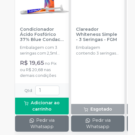
Condicionador
Clareador
R
Ácido Fosfórico
Whiteness Simple
X
37% Blue Condac
-
- 3 Seringas
-
FGM
E
FGM
Embalagem com 3
Embalagem
s
seringas com 2,5ml
contendo 3 seringas
cada uma e 3
com 3g de gel cada
R$ 19,65
no
Pix
ponteiras para
uma.
ou
R$ 20,68
nas
aplicação.
demais condições
Qtd
:
Adicionar ao
carrinho
Esgotado
Pedir via
Pedir via
Whatsapp
Whatsapp