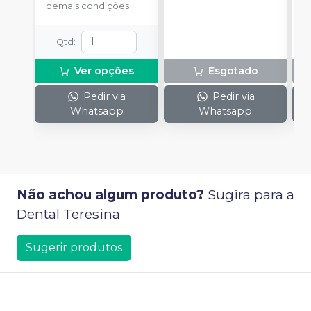
demais condições
Qtd
:
Ver opções
Esgotado
Pedir via
Pedir via
Whatsapp
Whatsapp
Não achou algum produto?
Sugira para a
Dental Teresina
Sugerir produtos