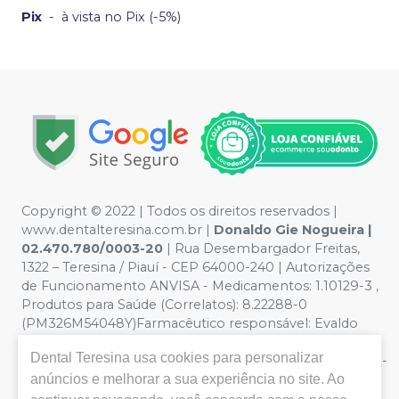
Pix
-
à vista no Pix (-5%)
Copyright © 2022 | Todos os direitos reservados |
www.dentalteresina.com.br |
Donaldo Gie Nogueira |
02.470.780/0003-20
| Rua Desembargador Freitas,
1322 – Teresina / Piauí - CEP 64000-240 | Autorizações
de Funcionamento ANVISA - Medicamentos: 1.10129-3 ,
Produtos para Saúde (Correlatos): 8.22288-0
(PM326M54048Y)Farmacêutico responsável: Evaldo
Hipólito de Oliveira CRF/PI nº 0326 - Política de
Dental Teresina
usa cookies para personalizar
Privacidade e Segurança - Fotos meramente ilustrativas -
anúncios e melhorar a sua experiência no site. Ao
Os preços e condições da loja virtual estão sujeitos a
alterações. Em caso de divergência de preços no site, o