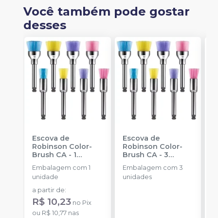
Você também pode gostar
desses
Escova de
Escova de
P
Robinson Color-
Robinson Color-
H
Brush CA - 1
Brush CA - 3
1
unidade
-
unidades
-
Embalagem com 1
Embalagem com 3
AMERICAN BURRS
AMERICAN BURRS
unidade
unidades
a partir de
:
R$ 10,23
no
Pix
ou
R$ 10,77
nas