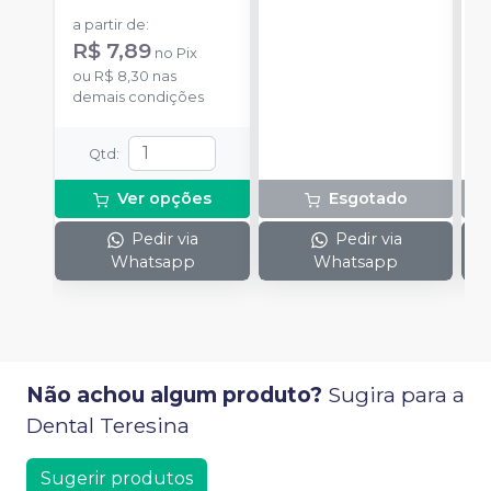
a partir de
:
R$ 7,89
no
Pix
ou
R$ 8,30
nas
demais condições
Qtd
:
Ver opções
Esgotado
Pedir via
Pedir via
Whatsapp
Whatsapp
Não achou algum produto?
Sugira para a
Dental Teresina
Sugerir produtos