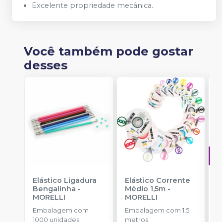
Excelente propriedade mecânica.
Você também pode gostar
desses
Elástico Ligadura
Elástico Corrente
A
Bengalinha
-
Médio 1,5m
-
O
MORELLI
MORELLI
T
-
Embalagem com
Embalagem com 1,5
E
1000 unidades
metros
S