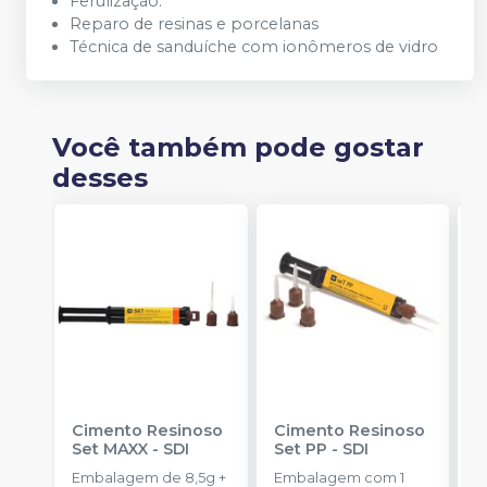
Ferulização.
Reparo de resinas e porcelanas
Técnica de sanduíche com ionômeros de vidro
Você também pode gostar
desses
Cimento Resinoso
Cimento Resinoso
C
Set MAXX
-
SDI
Set PP
-
SDI
V
L
Embalagem de 8,5g +
Embalagem com 1