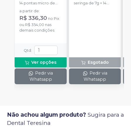
S
14 pontas micro de
seringa de 7g + 14
u
automistura + 4
pontas misturadoras.
a partir de
:
pontas
R$ 336,30
no
Pix
ou
R$ 354,00
nas
demais condições
Qtd
:
Ver opções
Esgotado
Pedir via
Pedir via
Whatsapp
Whatsapp
Não achou algum produto?
Sugira para a
Dental Teresina