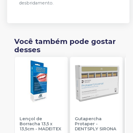
desbridamento.
Você também pode gostar
desses
Lençol de
Gutapercha
L
Borracha 13,5 x
Protaper
-
13,5cm
-
MADEITEX
DENTSPLY SIRONA
S