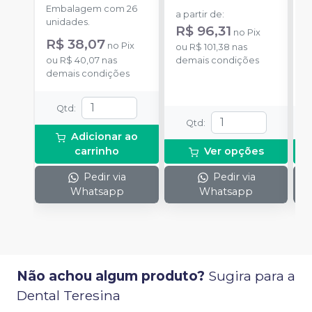
Embalagem com 26
E
a partir de
:
unidades.
u
R$ 96,31
no
Pix
R$ 38,07
a
no
Pix
ou
R$ 101,38
nas
ou
R$ 40,07
nas
demais condições
demais condições
o
d
Qtd
:
Qtd
:
Adicionar ao
carrinho
Ver opções
Pedir via
Pedir via
Whatsapp
Whatsapp
Não achou algum produto?
Sugira para a
Dental Teresina