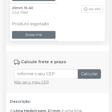
25mm 15-40
Ver info
Cód.
17163
Produto esgotado
Avise-me
Calcule frete e prazo
Calcular
Não sei o meu CEP
Descrição:
A
Lima Hedstroem 21 mm
é uma lima