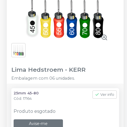
Lima Hedstroem
-
KERR
Embalagem com 06 unidades.
25mm 45-80
Ver info
Cód.
17164
Produto esgotado
Avise-me