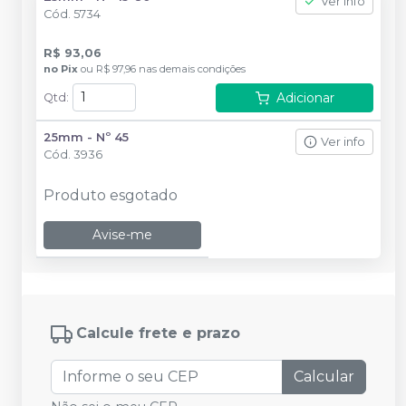
Ver info
Cód.
5734
R$ 93,06
no
Pix
ou
R$ 97,96
nas demais condições
Adicionar
Qtd
:
25mm - Nº 45
Ver info
Cód.
3936
Produto esgotado
Avise-me
Calcule frete e prazo
Calcular