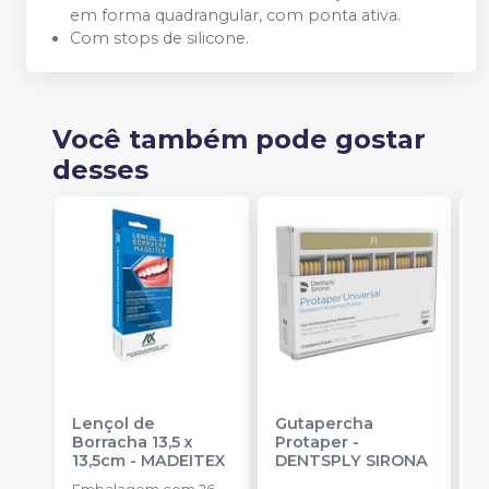
em forma quadrangular, com ponta ativa.
Com stops de silicone.
Você também pode gostar
desses
Lençol de
Gutapercha
L
Borracha 13,5 x
Protaper
-
13,5cm
-
MADEITEX
DENTSPLY SIRONA
S