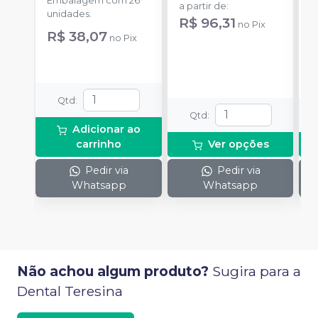
Embalagem com 26
E
a partir de
:
unidades.
u
R$ 96,31
no
Pix
R$ 38,07
a
no
Pix
Qtd
:
Qtd
:
Adicionar ao
carrinho
Ver opções
Pedir via
Pedir via
Whatsapp
Whatsapp
Não achou algum produto?
Sugira para a
Dental Teresina