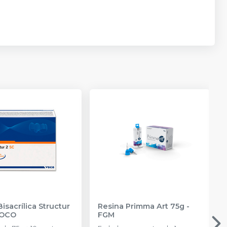
isacrílica Structur
Resina Primma Art 75g
-
OCO
FGM