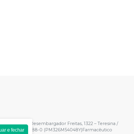
0003-20
| Rua Desembargador Freitas, 1322 – Teresina /
Correlatos): 8.22288-0 (PM326M54048Y)Farmacêutico
uar e fechar