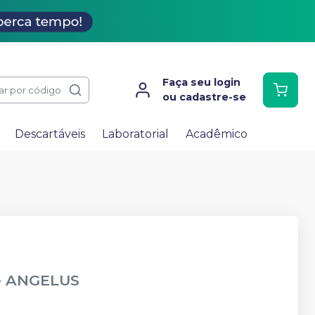
Faça seu login
ar por código
ou cadastre-se
Descartáveis
Laboratorial
Acadêmico
-
ANGELUS