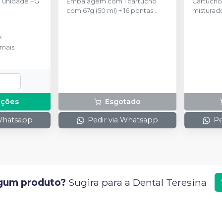
 unidade FG
Embalagem com 1 cartucho
Cartucho 
com 67g (50 ml) + 16 pontas
misturado
misturadoras.
x
mais
pções
Esgotado
 Whatsapp
Pedir via Whatsapp
Pe
gum produto?
Sugira para a
Dental Teresina