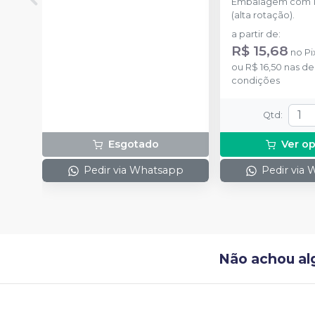
Embalagem com 1
(alta rotação).
a partir de
:
R$ 15,68
no
Pi
ou
R$ 16,50
nas de
condições
Qtd
:
Esgotado
Ver o
Pedir via Whatsapp
Pedir via
Não achou al