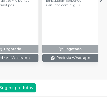
de 75g + 10 pontas
Embalagem contendo 1
ras tipo 6.
Cartucho com 75 g + 10
ponteiras de automistura
Esgotado
Esgotado
dir via Whatsapp
Pedir via Whatsapp
Sugerir produtos