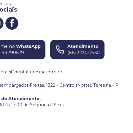
 nas
ociais
ame no
WhatsApp
Atendimento
) 99790579
(86) 3230-7450
rce@dentalteresina.com.br
embargador Freitas, 1322 - Centro (Norte), Teresina - PI
o de Atendimento
:
00 às 17:00 de Segunda à Sexta