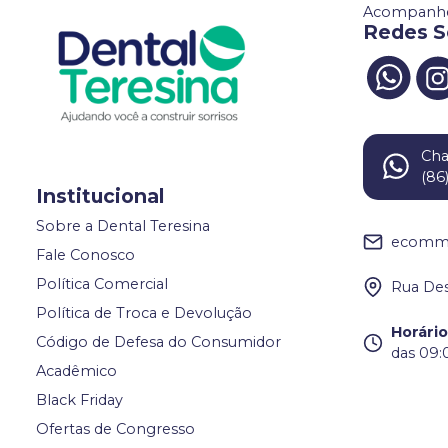
Acompanhe
Redes S
Ch
(86
Institucional
Sobre a Dental Teresina
ecomme
Fale Conosco
Política Comercial
Rua Des
Política de Troca e Devolução
Horári
Código de Defesa do Consumidor
das 09:
Acadêmico
Black Friday
Ofertas de Congresso