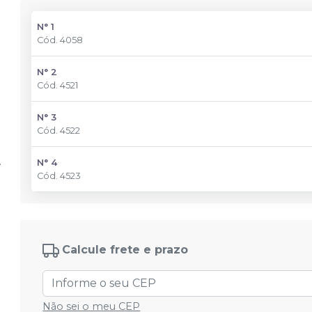
N° 1
Cód.
4058
N° 2
Cód.
4521
N° 3
Cód.
4522
N° 4
Cód.
4523
Calcule frete e prazo
Não sei o meu CEP