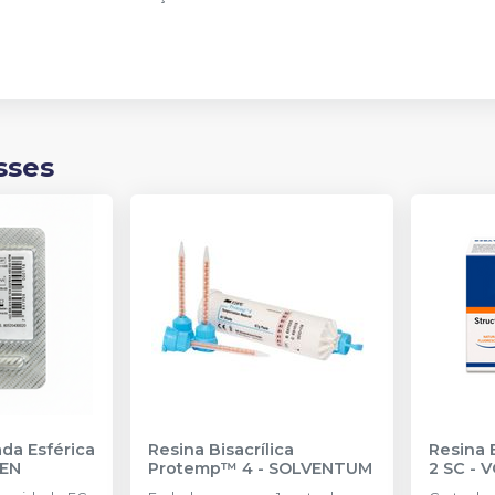
sses
da Esférica
Resina Bisacrílica
Resina B
SEN
Protemp™ 4
-
SOLVENTUM
2 SC
-
V