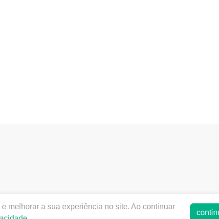
entalteresina.com.br |
Donaldo Gie Nogueira | 02.470.780/
e melhorar a sua experiência no site. Ao continuar
 ANVISA - Medicamentos: 1.10129-3 , Produtos para Saúde (
contin
vacidade
.