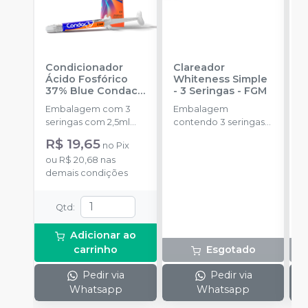
Condicionador
Clareador
R
Ácido Fosfórico
Whiteness Simple
X
37% Blue Condac
-
- 3 Seringas
-
FGM
E
FGM
Embalagem com 3
Embalagem
s
seringas com 2,5ml
contendo 3 seringas
cada uma e 3
com 3g de gel cada
R$ 19,65
no
Pix
ponteiras para
uma.
ou
R$ 20,68
nas
aplicação.
demais condições
Qtd
:
Adicionar ao
carrinho
Esgotado
Pedir via
Pedir via
Whatsapp
Whatsapp