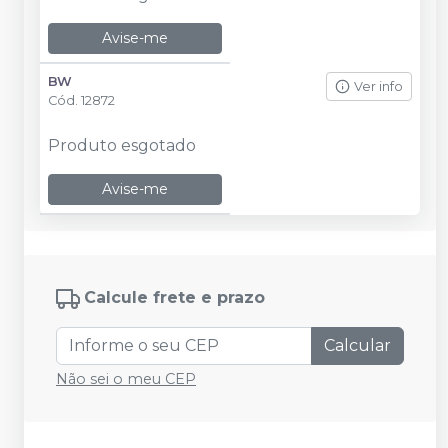
Avise-me
BW
Ver info
Cód.
12872
Produto esgotado
Avise-me
Calcule frete e prazo
Calcular
Não sei o meu CEP