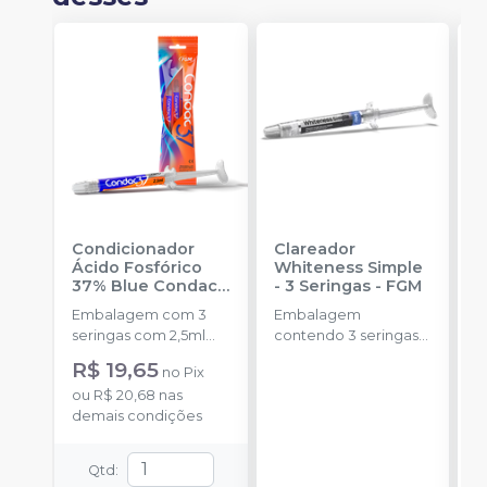
Condicionador
Clareador
R
Ácido Fosfórico
Whiteness Simple
X
37% Blue Condac
-
- 3 Seringas
-
FGM
E
FGM
Embalagem com 3
Embalagem
s
seringas com 2,5ml
contendo 3 seringas
cada uma e 3
com 3g de gel cada
R$ 19,65
no
Pix
ponteiras para
uma.
ou
R$ 20,68
nas
aplicação.
demais condições
Qtd
: