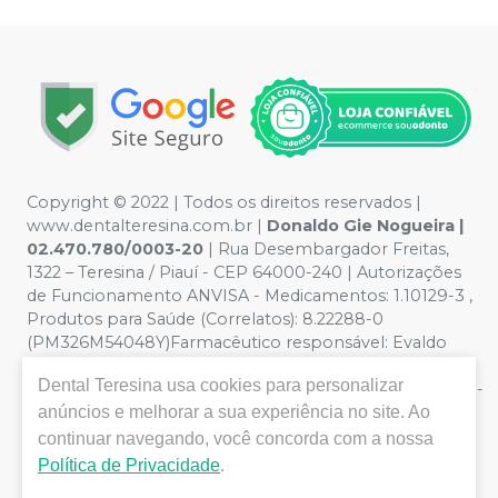
Copyright © 2022 | Todos os direitos reservados |
www.dentalteresina.com.br |
Donaldo Gie Nogueira |
02.470.780/0003-20
| Rua Desembargador Freitas,
1322 – Teresina / Piauí - CEP 64000-240 | Autorizações
de Funcionamento ANVISA - Medicamentos: 1.10129-3 ,
Produtos para Saúde (Correlatos): 8.22288-0
(PM326M54048Y)Farmacêutico responsável: Evaldo
Hipólito de Oliveira CRF/PI nº 0326 - Política de
Dental Teresina
usa cookies para personalizar
Privacidade e Segurança - Fotos meramente ilustrativas -
anúncios e melhorar a sua experiência no site. Ao
Os preços e condições da loja virtual estão sujeitos a
alterações. Em caso de divergência de preços no site, o
continuar navegando, você concorda com a nossa
valor válido é o do Carrinho de Compra. Não vendemos
Política de Privacidade
.
por atacado, por isso nos reservamos o direito de não