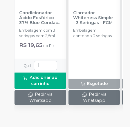
Condicionador
Clareador
R
Ácido Fosfórico
Whiteness Simple
X
37% Blue Condac
-
- 3 Seringas
-
FGM
E
FGM
Embalagem com 3
Embalagem
s
seringas com 2,5ml
contendo 3 seringas
cada uma e 3
com 3g de gel cada
R$ 19,65
no
Pix
ponteiras para
uma.
aplicação.
Qtd
:
Adicionar ao
carrinho
Esgotado
Pedir via
Pedir via
Whatsapp
Whatsapp