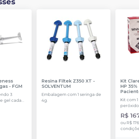
sses
eness
Resina Filtek Z350 XT
-
Kit Cla
ngas
-
FGM
SOLVENTUM
HP 35% 
Pacient
endo 3
Embalagem com 1 seringa de
Kit com 1
e gel cada
4g.
peróxido
concentr
R$ 16
de espess
ou
R$ 176
2g de sol
condiçõ
(neutrali
espátula