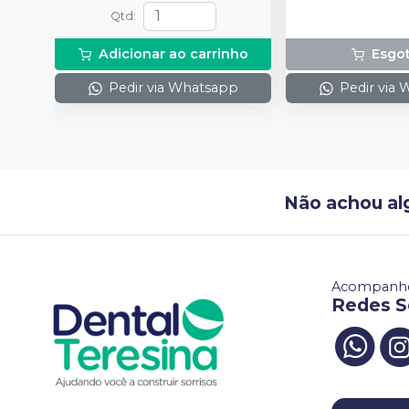
Qtd
:
Adicionar ao carrinho
Esgo
Pedir via Whatsapp
Pedir via
Não achou al
Acompanhe
Redes S