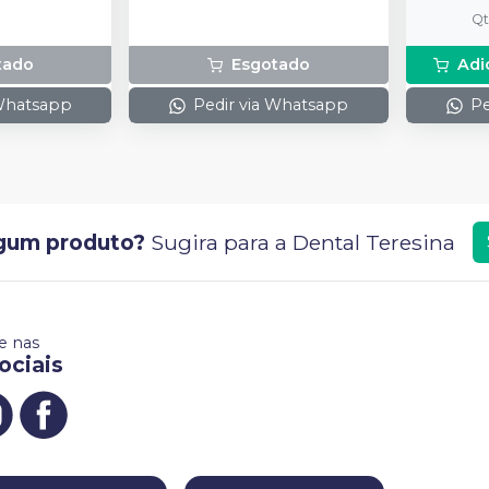
preparo 
Q
com 2g.
tado
Esgotado
Adi
 Whatsapp
Pedir via Whatsapp
Pe
gum produto?
Sugira para a
Dental Teresina
 nas
ociais