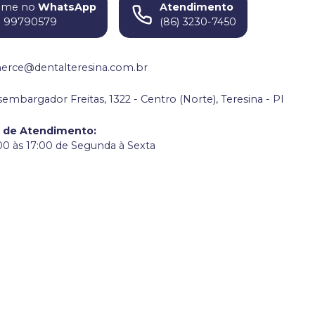
ame no
WhatsApp
Atendimento
) 99790579
(86) 3230-7450
rce@dentalteresina.com.br
embargador Freitas, 1322 - Centro (Norte), Teresina - PI
o de Atendimento
:
00 às 17:00 de Segunda à Sexta