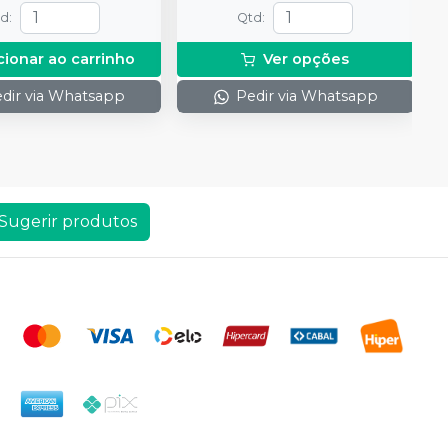
do gel e 1 Top Dam
td
:
Qtd
:
cionar ao carrinho
Ver opções
dir via Whatsapp
Pedir via Whatsapp
Sugerir produtos