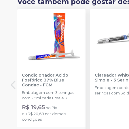
Você também pode gostar de
Condicionador Ácido
Clareador Whit
Fosfórico 37% Blue
Simple - 3 Seri
Condac
-
FGM
Embalagem cont
Embalagem com 3 seringas
seringas com 3g d
com 2,5ml cada uma e 3
uma.
ponteiras para aplicação.
R$ 19,65
no
Pix
ou
R$ 20,68
nas demais
condições