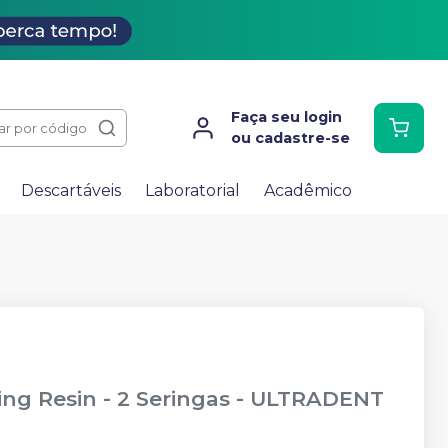
Faça seu login
ar por código
ou cadastre-se
Descartáveis
Laboratorial
Acadêmico
ng Resin - 2 Seringas
-
ULTRADENT