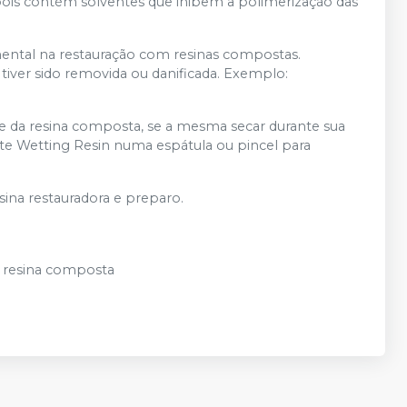
, pois contém solventes que inibem a polimerização das
mental na restauração com resinas compostas.
ver sido removida ou danificada. Exemplo:
e da resina composta, se a mesma secar durante sua
ite Wetting Resin numa espátula ou pincel para
sina restauradora e preparo.
 resina composta