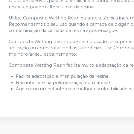
O uso de adesivos para esta finalidade é contra-indicado
resinas, e podem alterar a cor da resina.
Utilize Composite Wetting Resin durante a técnica incre
Recomendamos o seu uso quando a camada de oxigênio ti
contaminação da camada da resina após enxague.
Composite Wetting Resin pode ser colocado na superfíci
aplicação ou apresentar bolhas superficiais. Use Compos
melhororar seu espalhamento.
Composite Wetting Resin facilita muito a adaptação da re
Facilita adaptação e manipulação da resina
Não interfere na polimerização do material
Age como umectante para melhor esculpabilidade da