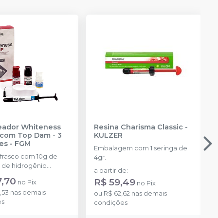
PROMO
reador Whiteness
Resina Charisma Classic
-
com Top Dam - 3
KULZER
es
-
FGM
Embalagem com 1 seringa de
 frasco com 10g de
4gr.
 de hidrogênio
a partir de
:
ado + 1 frasco com 5g
7,70
R$ 59,49
no
Pix
no
Pix
ante + 1 frasco com
,53
nas demais
ução Neutralize
ou
R$ 62,62
nas demais
es
zante de peróxidos) + 1
condições
 e uma placa para