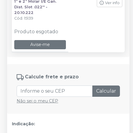
1º e 2º Molar I/E Gan.
Ver info
Dist. Slot .022'' -
20.10.222
Cód.
15139
Produto esgotado
Avise-me
Calcule frete e prazo
Calcular
Não sei o meu CEP
Indicação: