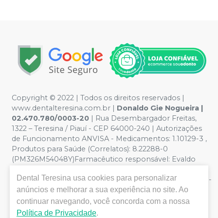
Copyright © 2022 | Todos os direitos reservados |
www.dentalteresina.com.br |
Donaldo Gie Nogueira |
02.470.780/0003-20
| Rua Desembargador Freitas,
1322 – Teresina / Piauí - CEP 64000-240 | Autorizações
de Funcionamento ANVISA - Medicamentos: 1.10129-3 ,
Produtos para Saúde (Correlatos): 8.22288-0
(PM326M54048Y)Farmacêutico responsável: Evaldo
Hipólito de Oliveira CRF/PI nº 0326 - Política de
Dental Teresina
usa cookies para personalizar
Privacidade e Segurança - Fotos meramente ilustrativas -
anúncios e melhorar a sua experiência no site. Ao
Os preços e condições da loja virtual estão sujeitos a
alterações. Em caso de divergência de preços no site, o
continuar navegando, você concorda com a nossa
valor válido é o do Carrinho de Compra. Não vendemos
Política de Privacidade
.