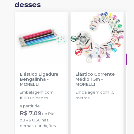
desses
Elástico Ligadura
Elástico Corrente
A
Bengalinha
-
Médio 1,5m
-
O
MORELLI
MORELLI
T
-
Embalagem com
Embalagem com 1,5
E
1000 unidades
metros
S
a partir de
:
R$ 7,89
no
Pix
ou
R$ 8,30
nas
demais condições