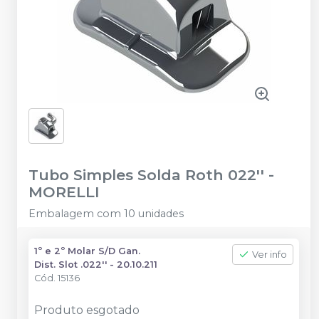
Tubo Simples Solda Roth 022''
-
MORELLI
Embalagem com 10 unidades
1º e 2º Molar S/D Gan.
Ver info
Dist. Slot .022'' - 20.10.211
Cód.
15136
Produto esgotado