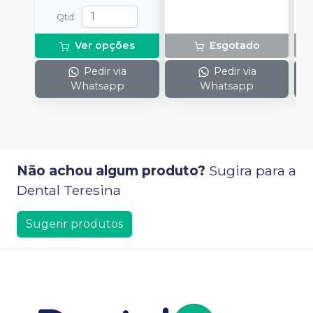
Qtd
:
Ver opções
Esgotado
Pedir via
Pedir via
Whatsapp
Whatsapp
Não achou algum produto?
Sugira para a
Dental Teresina
Sugerir produtos