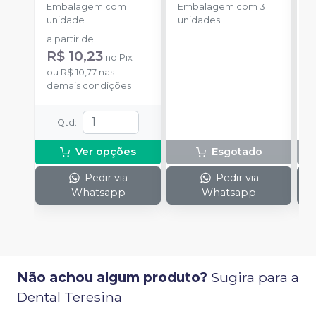
unidade
-
unidades
-
Embalagem com 1
Embalagem com 3
AMERICAN BURRS
AMERICAN BURRS
unidade
unidades
a partir de
:
R$ 10,23
no
Pix
ou
R$ 10,77
nas
demais condições
Qtd
:
Ver opções
Esgotado
Pedir via
Pedir via
Whatsapp
Whatsapp
Não achou algum produto?
Sugira para a
Dental Teresina