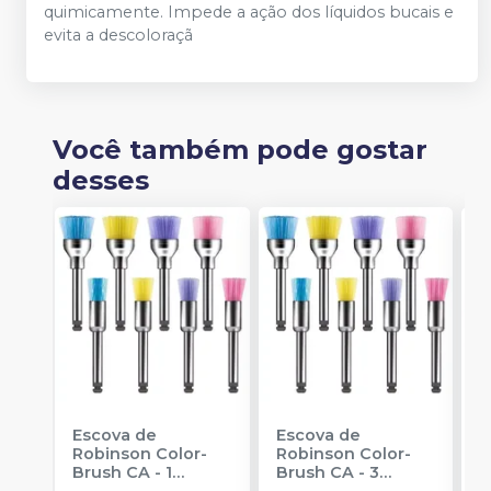
quimicamente. Impede a ação dos líquidos bucais e
evita a descoloraçã
Você também pode gostar
desses
Escova de
Escova de
P
Robinson Color-
Robinson Color-
H
Brush CA - 1
Brush CA - 3
1